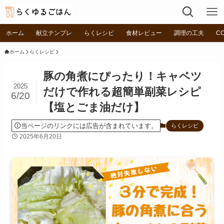
ホーム
献立テンプレ
らくレシピ
食材レビュー
調理の工夫
C
ホーム
らくレシピ
豚の角煮にぴったり！キャベツ
2025
だけで作れる超簡単副菜レシピ
6/20
【塩とごま油だけ】
当ページのリンクには広告が含まれています。
らくレシピ
2025年6月20日