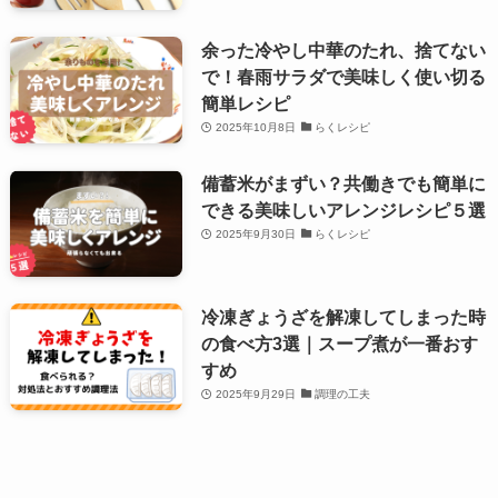
余った冷やし中華のたれ、捨てない
で！春雨サラダで美味しく使い切る
簡単レシピ
2025年10月8日
らくレシピ
備蓄米がまずい？共働きでも簡単に
できる美味しいアレンジレシピ５選
2025年9月30日
らくレシピ
冷凍ぎょうざを解凍してしまった時
の食べ方3選｜スープ煮が一番おす
すめ
2025年9月29日
調理の工夫