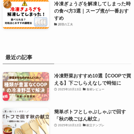
冷凍ぎょうざを解凍してしまった時
の食べ方3選｜スープ煮が一番おす
すめ
調理の工夫
最近の記事
冷凍野菜おすすめ10選【COOPで買
える】下ごしらえなしで時短に
2025年10月13日
食材レビュー
簡単ポトフとしゃぶしゃぶで回す
「秋の晩ごはん献立」
2025年10月12日
献立テンプレ