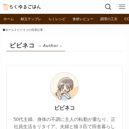
ホーム
献立テンプレ
らくレシピ
食材レビュー
調理の工夫
C
ホーム
ビビネコの執筆記事
ビビネコ
– Author –
ビビネコ
50代主婦。身体の不調に主人の転勤が重なり、正
社員生活をリタイア。夫婦と猫３匹で田舎暮らし