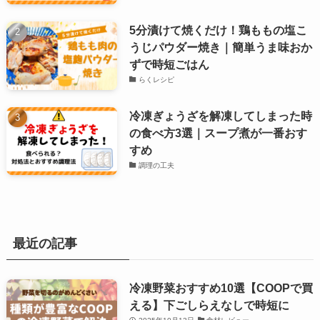
5分漬けて焼くだけ！鶏ももの塩こ
うじパウダー焼き｜簡単うま味おか
ずで時短ごはん
らくレシピ
冷凍ぎょうざを解凍してしまった時
の食べ方3選｜スープ煮が一番おす
すめ
調理の工夫
最近の記事
冷凍野菜おすすめ10選【COOPで買
える】下ごしらえなしで時短に