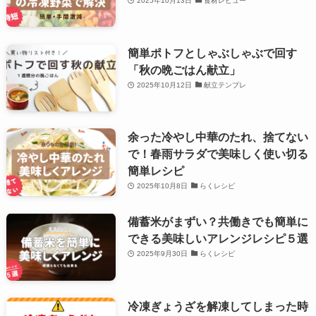
2025年10月13日
食材レビュー
簡単ポトフとしゃぶしゃぶで回す
「秋の晩ごはん献立」
2025年10月12日
献立テンプレ
余った冷やし中華のたれ、捨てない
で！春雨サラダで美味しく使い切る
簡単レシピ
2025年10月8日
らくレシピ
備蓄米がまずい？共働きでも簡単に
できる美味しいアレンジレシピ５選
2025年9月30日
らくレシピ
冷凍ぎょうざを解凍してしまった時