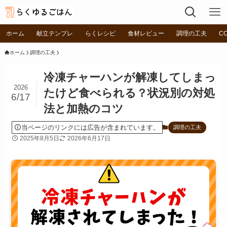
ホーム
献立テンプレ
らくレシピ
食材レビュー
調理の工夫
C
ホーム
調理の工夫
冷凍チャーハンが解凍してしまっ
2026
たけど食べられる？状況別の対処
6/17
法と加熱のコツ
当ページのリンクには広告が含まれています。
調理の工夫
2025年8月5日
2026年6月17日