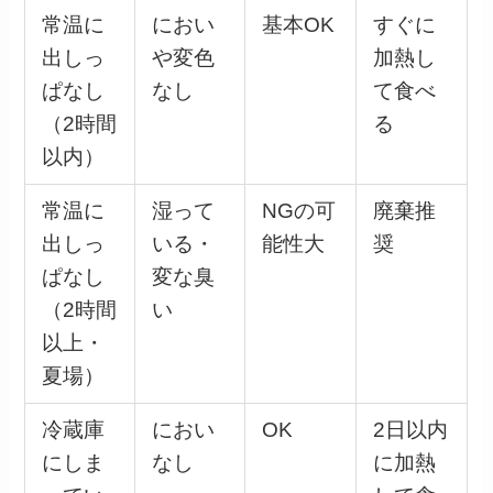
常温に
におい
基本OK
すぐに
出しっ
や変色
加熱し
ぱなし
なし
て食べ
（2時間
る
以内）
常温に
湿って
NGの可
廃棄推
出しっ
いる・
能性大
奨
ぱなし
変な臭
（2時間
い
以上・
夏場）
冷蔵庫
におい
OK
2日以内
にしま
なし
に加熱