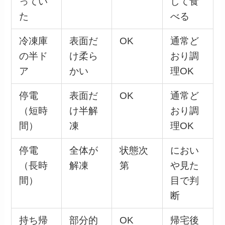
ってい
して食
た
べる
冷凍庫
表面だ
OK
通常ど
の半ド
け柔ら
おり調
ア
かい
理OK
停電
表面だ
OK
通常ど
（短時
け半解
おり調
間）
凍
理OK
停電
全体が
状態次
におい
（長時
解凍
第
や見た
間）
目で判
断
持ち帰
部分的
OK
帰宅後