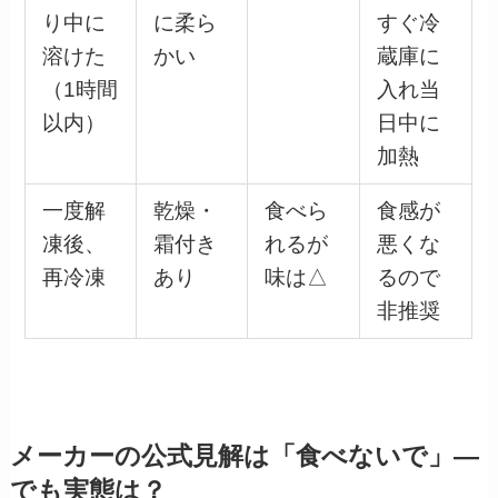
り中に
に柔ら
すぐ冷
溶けた
かい
蔵庫に
（1時間
入れ当
以内）
日中に
加熱
一度解
乾燥・
食べら
食感が
凍後、
霜付き
れるが
悪くな
再冷凍
あり
味は△
るので
非推奨
メーカーの公式見解は「食べないで」—
でも実態は？