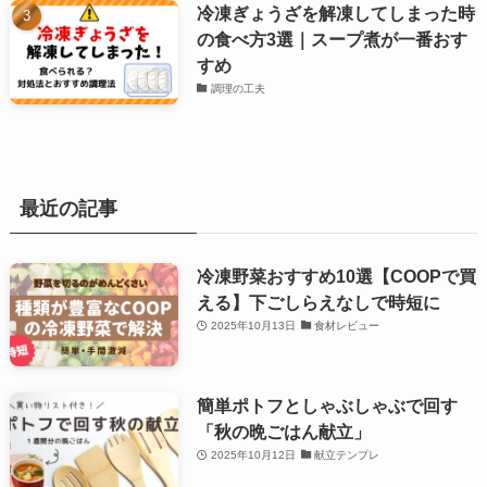
冷凍ぎょうざを解凍してしまった時
の食べ方3選｜スープ煮が一番おす
すめ
調理の工夫
最近の記事
冷凍野菜おすすめ10選【COOPで買
える】下ごしらえなしで時短に
2025年10月13日
食材レビュー
簡単ポトフとしゃぶしゃぶで回す
「秋の晩ごはん献立」
2025年10月12日
献立テンプレ