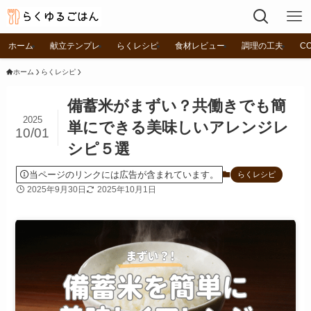
ホーム
献立テンプレ
らくレシピ
食材レビュー
調理の工夫
C
ホーム
らくレシピ
備蓄米がまずい？共働きでも簡
2025
単にできる美味しいアレンジレ
10/01
シピ５選
当ページのリンクには広告が含まれています。
らくレシピ
2025年9月30日
2025年10月1日