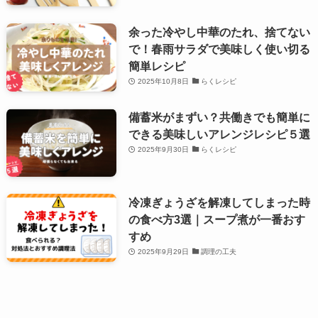
余った冷やし中華のたれ、捨てない
で！春雨サラダで美味しく使い切る
簡単レシピ
2025年10月8日
らくレシピ
備蓄米がまずい？共働きでも簡単に
できる美味しいアレンジレシピ５選
2025年9月30日
らくレシピ
冷凍ぎょうざを解凍してしまった時
の食べ方3選｜スープ煮が一番おす
すめ
2025年9月29日
調理の工夫