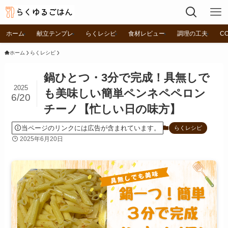
ホーム
献立テンプレ
らくレシピ
食材レビュー
調理の工夫
C
ホーム
らくレシピ
鍋ひとつ・3分で完成！具無しで
2025
も美味しい簡単ペンネペペロン
6/20
チーノ【忙しい日の味方】
当ページのリンクには広告が含まれています。
らくレシピ
2025年6月20日