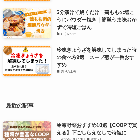
5分漬けて焼くだけ！鶏ももの塩こ
うじパウダー焼き｜簡単うま味おか
ずで時短ごはん
らくレシピ
冷凍ぎょうざを解凍してしまった時
の食べ方3選｜スープ煮が一番おす
すめ
調理の工夫
最近の記事
冷凍野菜おすすめ10選【COOPで買
える】下ごしらえなしで時短に
2025年10月13日
食材レビュー