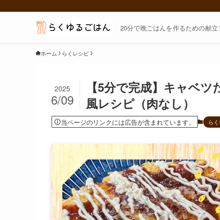
20分で晩ごはんを作るための献立
ホーム
らくレシピ
【5分で完成】キャベツ
2025
6/09
風レシピ（肉なし）
当ページのリンクには広告が含まれています。
らく