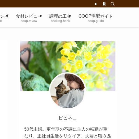
シピ
食材レビュー
調理の工夫
COOP宅配ガイド
pe
coop-revew
cooking-hack
coop-guide
ビビネコ
50代主婦。更年期の不調に主人の転勤が重
なり、正社員生活をリタイア。夫婦と猫３匹