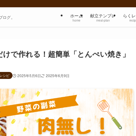
ホーム
献立テンプレ
らくレ
ブログ。
home
meal-plan
reci
だけで作れる！超簡単「とんぺい焼き」
レシピ
2025年5月6日
2025年6月9日