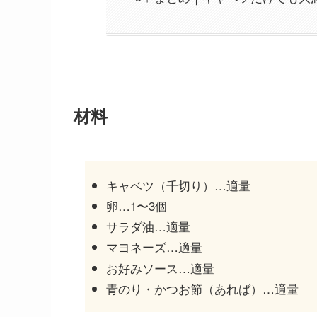
材料
キャベツ（千切り）…適量
卵…1〜3個
サラダ油…適量
マヨネーズ…適量
お好みソース…適量
青のり・かつお節（あれば）…適量