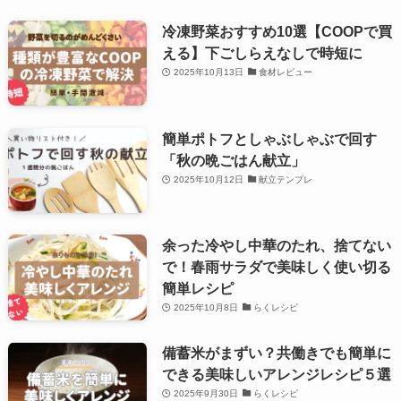
冷凍野菜おすすめ10選【COOPで買
える】下ごしらえなしで時短に
2025年10月13日
食材レビュー
簡単ポトフとしゃぶしゃぶで回す
「秋の晩ごはん献立」
2025年10月12日
献立テンプレ
余った冷やし中華のたれ、捨てない
で！春雨サラダで美味しく使い切る
簡単レシピ
2025年10月8日
らくレシピ
備蓄米がまずい？共働きでも簡単に
できる美味しいアレンジレシピ５選
2025年9月30日
らくレシピ