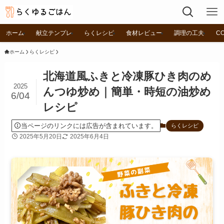
ホーム
献立テンプレ
らくレシピ
食材レビュー
調理の工夫
C
ホーム
らくレシピ
北海道風ふきと冷凍豚ひき肉のめ
2025
んつゆ炒め｜簡単・時短の油炒め
6/04
レシピ
当ページのリンクには広告が含まれています。
らくレシピ
2025年5月20日
2025年6月4日