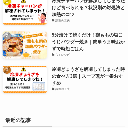
冷凍チャーハンが解凍してしまった
けど食べられる？状況別の対処法と
加熱のコツ
調理の工夫
5分漬けて焼くだけ！鶏ももの塩こ
うじパウダー焼き｜簡単うま味おか
ずで時短ごはん
らくレシピ
冷凍ぎょうざを解凍してしまった時
の食べ方3選｜スープ煮が一番おす
すめ
調理の工夫
最近の記事