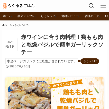
ホーム
献立テンプレ
らくレシピ
食材レビュー
調理の工夫
C
ホーム
らくレシピ
赤ワインに合う肉料理！鶏もも肉
2025
と乾燥バジルで簡単ガーリックソ
6/16
テー
当ページのリンクには広告が含まれています。
らくレシピ
2025年6月16日