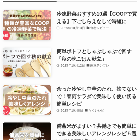
冷凍野菜おすすめ10選【COOPで買
える】下ごしらえなしで時短に
2025年10月13日
食材レビュー
簡単ポトフとしゃぶしゃぶで回す
「秋の晩ごはん献立」
2025年10月12日
献立テンプレ
余った冷やし中華のたれ、捨てない
で！春雨サラダで美味しく使い切る
簡単レシピ
2025年10月8日
らくレシピ
備蓄米がまずい？共働きでも簡単に
できる美味しいアレンジレシピ５選