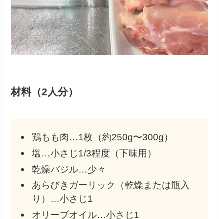
材料（2人分）
鶏もも肉…1枚（約250g〜300g）
塩…小さじ1/3程度（下味用）
乾燥バジル…少々
あらびきガーリック（乾燥または瓶入
り）…小さじ1
オリーブオイル…小さじ1