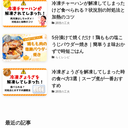
冷凍チャーハンが解凍してしまった
けど食べられる？状況別の対処法と
加熱のコツ
調理の工夫
5分漬けて焼くだけ！鶏ももの塩こ
うじパウダー焼き｜簡単うま味おか
ずで時短ごはん
らくレシピ
冷凍ぎょうざを解凍してしまった時
の食べ方3選｜スープ煮が一番おす
すめ
調理の工夫
最近の記事