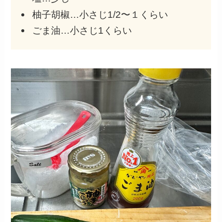
柚子胡椒…小さじ1/2〜１くらい
ごま油…小さじ1くらい