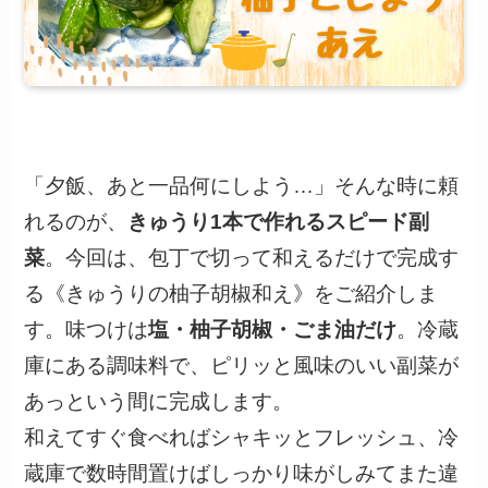
「夕飯、あと一品何にしよう…」そんな時に頼
れるのが、
きゅうり1本で作れるスピード副
菜
。今回は、包丁で切って和えるだけで完成す
る《きゅうりの柚子胡椒和え》をご紹介しま
す。味つけは
塩・柚子胡椒・ごま油だけ
。冷蔵
庫にある調味料で、ピリッと風味のいい副菜が
あっという間に完成します。
和えてすぐ食べればシャキッとフレッシュ、冷
蔵庫で数時間置けばしっかり味がしみてまた違