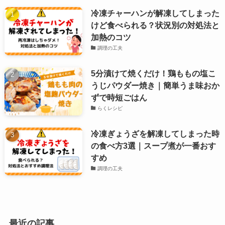
冷凍チャーハンが解凍してしまった
けど食べられる？状況別の対処法と
加熱のコツ
調理の工夫
5分漬けて焼くだけ！鶏ももの塩こ
うじパウダー焼き｜簡単うま味おか
ずで時短ごはん
らくレシピ
冷凍ぎょうざを解凍してしまった時
の食べ方3選｜スープ煮が一番おす
すめ
調理の工夫
最近の記事