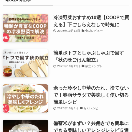
冷凍野菜おすすめ10選【COOPで買
える】下ごしらえなしで時短に
2025年10月13日
食材レビュー
簡単ポトフとしゃぶしゃぶで回す
「秋の晩ごはん献立」
2025年10月12日
献立テンプレ
余った冷やし中華のたれ、捨てない
で！春雨サラダで美味しく使い切る
簡単レシピ
2025年10月8日
らくレシピ
備蓄米がまずい？共働きでも簡単に
できる美味しいアレンジレシピ５選