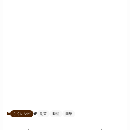
らくレシピ
副菜
時短
簡単