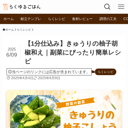
ホーム
献立テンプレ
らくレシピ
食材レビュー
調理の工夫
C
ホーム
らくレシピ
【1分仕込み】きゅうりの柚子胡
2025
椒和え｜副菜にぴったり簡単レシ
6/09
ピ
当ページのリンクには広告が含まれています。
らくレシピ
2025年4月4日
2025年6月9日