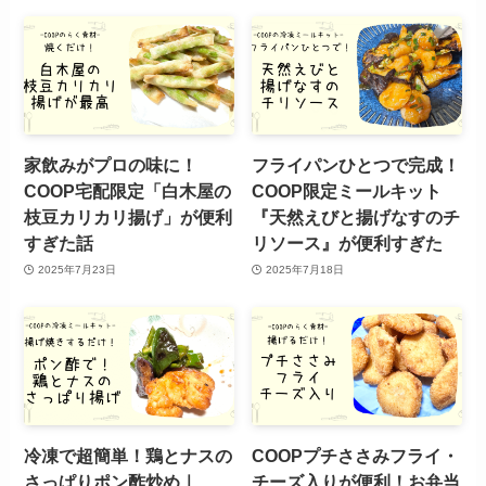
家飲みがプロの味に！
フライパンひとつで完成！
COOP宅配限定「白木屋の
COOP限定ミールキット
枝豆カリカリ揚げ」が便利
『天然えびと揚げなすのチ
すぎた話
リソース』が便利すぎた
2025年7月23日
2025年7月18日
冷凍で超簡単！鶏とナスの
COOPプチささみフライ・
さっぱりポン酢炒め｜
チーズ入りが便利！お弁当