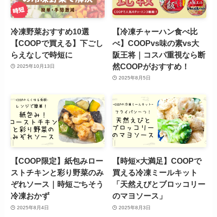
冷凍野菜おすすめ10選
【冷凍チャーハン食べ比
【COOPで買える】下ごし
べ】COOPvs味の素vs大
らえなしで時短に
阪王将｜コスパ重視なら断
然COOPがおすすめ！
2025年10月13日
2025年8月5日
【COOP限定】紙包みロー
【時短×大満足】COOPで
ストチキンと彩り野菜のみ
買える冷凍ミールキット
ぞれソース｜時短ごちそう
「天然えびとブロッコリー
冷凍おかず
のマヨソース」
2025年8月4日
2025年8月3日