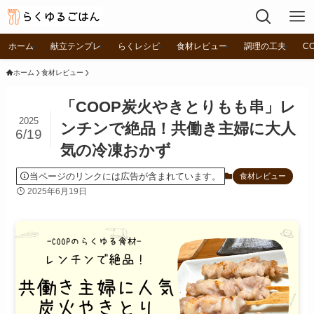
ホーム
献立テンプレ
らくレシピ
食材レビュー
調理の工夫
C
ホーム
食材レビュー
「COOP炭火やきとりもも串」レ
2025
ンチンで絶品！共働き主婦に大人
6/19
気の冷凍おかず
当ページのリンクには広告が含まれています。
食材レビュー
2025年6月19日