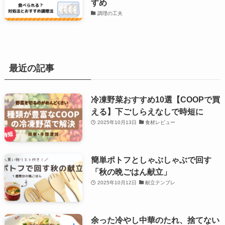
すめ
調理の工夫
最近の記事
冷凍野菜おすすめ10選【COOPで買
える】下ごしらえなしで時短に
2025年10月13日
食材レビュー
簡単ポトフとしゃぶしゃぶで回す
「秋の晩ごはん献立」
2025年10月12日
献立テンプレ
余った冷やし中華のたれ、捨てない