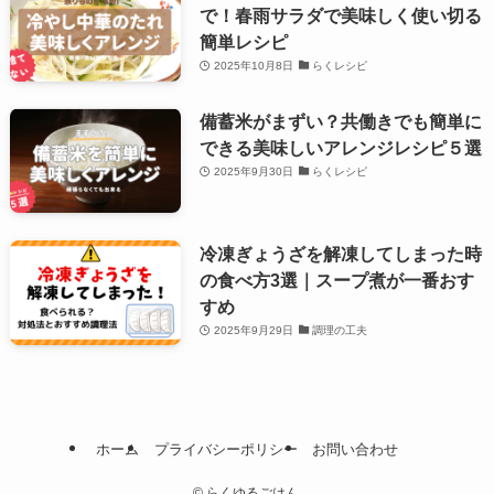
で！春雨サラダで美味しく使い切る
簡単レシピ
2025年10月8日
らくレシピ
備蓄米がまずい？共働きでも簡単に
できる美味しいアレンジレシピ５選
2025年9月30日
らくレシピ
冷凍ぎょうざを解凍してしまった時
の食べ方3選｜スープ煮が一番おす
すめ
2025年9月29日
調理の工夫
ホーム
プライバシーポリシー
お問い合わせ
©
らくゆるごはん.